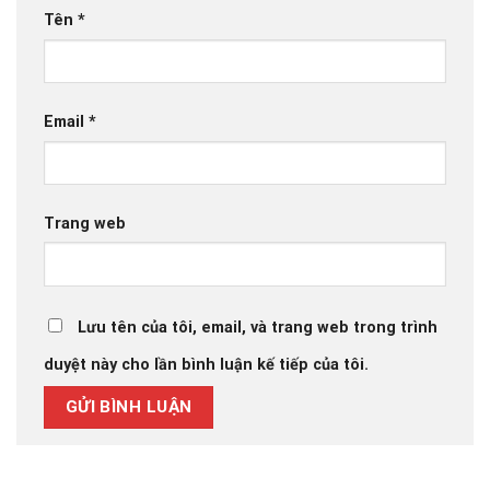
Tên
*
Email
*
Trang web
Lưu tên của tôi, email, và trang web trong trình
duyệt này cho lần bình luận kế tiếp của tôi.