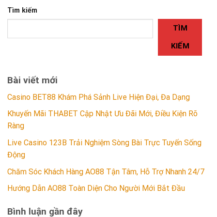
Tìm kiếm
TÌM
KIẾM
Bài viết mới
Casino BET88 Khám Phá Sảnh Live Hiện Đại, Đa Dạng
Khuyến Mãi THABET Cập Nhật Ưu Đãi Mới, Điều Kiện Rõ
Ràng
Live Casino 123B Trải Nghiệm Sòng Bài Trực Tuyến Sống
Động
Chăm Sóc Khách Hàng AO88 Tận Tâm, Hỗ Trợ Nhanh 24/7
Hướng Dẫn AO88 Toàn Diện Cho Người Mới Bắt Đầu
Bình luận gần đây