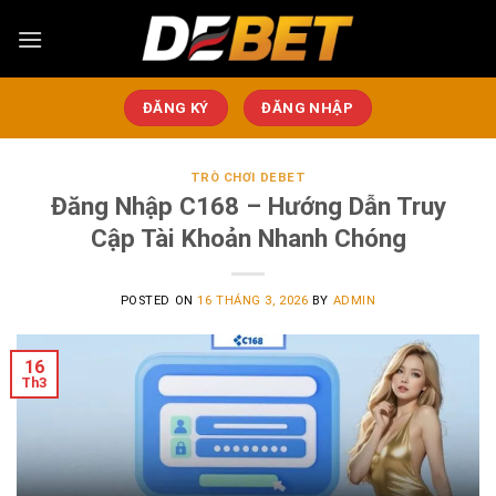
Skip
to
content
ĐĂNG KÝ
ĐĂNG NHẬP
TRÒ CHƠI DEBET
Đăng Nhập C168 – Hướng Dẫn Truy
Cập Tài Khoản Nhanh Chóng
POSTED ON
16 THÁNG 3, 2026
BY
ADMIN
16
Th3