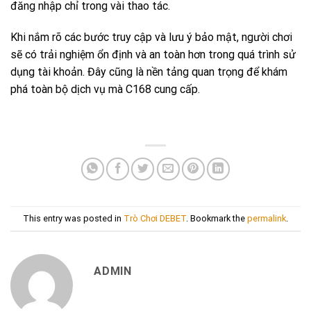
đăng nhập chỉ trong vài thao tác.
Khi nắm rõ các bước truy cập và lưu ý bảo mật, người chơi
sẽ có trải nghiệm ổn định và an toàn hơn trong quá trình sử
dụng tài khoản. Đây cũng là nền tảng quan trọng để khám
phá toàn bộ dịch vụ mà C168 cung cấp.
This entry was posted in
Trò Chơi DEBET
. Bookmark the
permalink
.
ADMIN