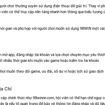
ời chơi thường xuyên sử dụng điện thoại để giải trí. Thay vì ph
ội viên có thể truy cập nền tảng nhanh hơn thông qua biểu tượng 
 thời gian và phù hợp với người chơi muốn sử dụng 98WIN một cá
ần mở app, đăng nhập tài khoản và lựa chọn chuyên mục yêu thích
t nhiều thời gian khi muốn vào game hoặc kiểm tra tài khoản.
hơi muốn theo dõi game, ưu đãi, số dư ví hoặc lịch sử giao dịch
ịa Chỉ
cập chính thức như 98winnn.com, hội viên có thể hạn chế nguy c
y là yếu tố quan trọng để bảo vệ thông tin đăng nhập và dữ liệ