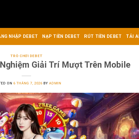
ĂNG NHẬP DEBET
NẠP TIỀN DEBET
RÚT TIỀN DEBET
TẢI 
TRÒ CHƠI DEBET
Nghiệm Giải Trí Mượt Trên Mobile
TED ON
6 THÁNG 7, 2026
BY
ADMIN