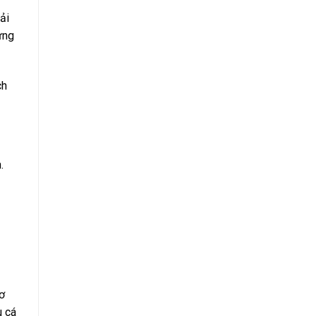
ải
ứng
ch
.
ơ
u cá