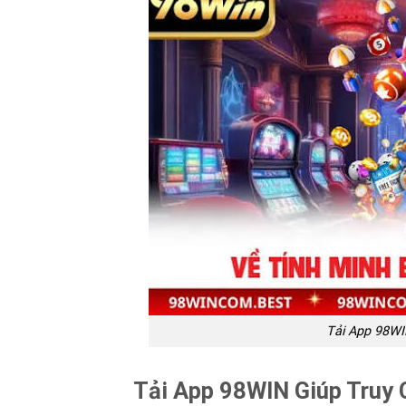
Tải App 98WI
Tải App 98WIN Giúp Truy