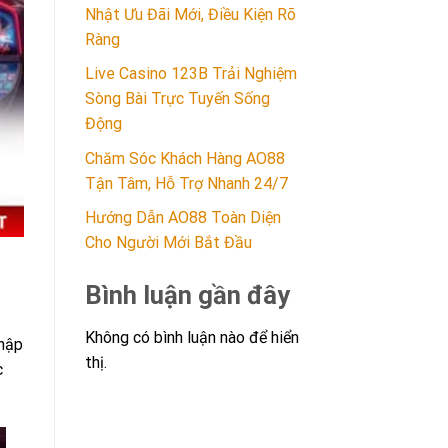
Nhật Ưu Đãi Mới, Điều Kiện Rõ
Ràng
Live Casino 123B Trải Nghiệm
Sòng Bài Trực Tuyến Sống
Động
Chăm Sóc Khách Hàng AO88
Tận Tâm, Hỗ Trợ Nhanh 24/7
Hướng Dẫn AO88 Toàn Diện
Cho Người Mới Bắt Đầu
Bình luận gần đây
Không có bình luận nào để hiển
nhập
thị.
c