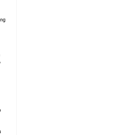
ông
n
õ
p
u