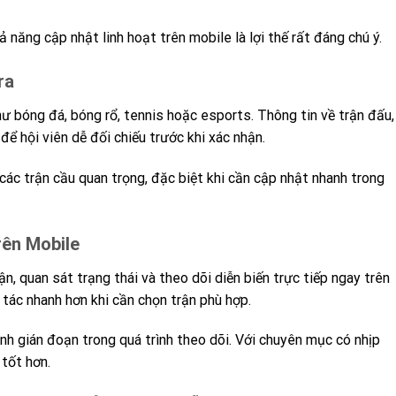
ả năng cập nhật linh hoạt trên mobile là lợi thế rất đáng chú ý.
ra
ư bóng đá, bóng rổ, tennis hoặc esports. Thông tin về trận đấu,
 để hội viên dễ đối chiếu trước khi xác nhận.
các trận cầu quan trọng, đặc biệt khi cần cập nhật nhanh trong
rên Mobile
rận, quan sát trạng thái và theo dõi diễn biến trực tiếp ngay trên
o tác nhanh hơn khi cần chọn trận phù hợp.
ánh gián đoạn trong quá trình theo dõi. Với chuyên mục có nhịp
 tốt hơn.