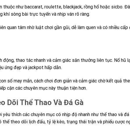
thuộc như baccarat, roulette, blackjack, rồng hổ hoặc sicbo. Đ
 khí sòng bài trực tuyến và nhịp ván rõ ràng.
iên quan tâm nhờ luật chơi gần gũi, dễ làm quen và có nhiều cấp
h động, thao tác nhanh và cảm giác săn thưởng liên tục. Nổ hũ lạ
iệu ứng đẹp và jackpot hấp dẫn.
con số may mắn, cách chơi đơn giản và cảm giác chờ kết quả th
tiếp cận các chuyên mục này thuận tiện hơn.
o Dõi Thể Thao Và Đá Gà
 yêu thích các chuyên mục có nhịp độ nhanh như thể thao và đá
 thể theo dõi lịch đấu, tỷ lệ kèo, trạng thái trận và phiếu cược n