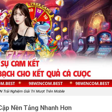
N Trải Nghiệm Giải Trí Mượt Trên Mobile
 Cập Nền Tảng Nhanh Hơn