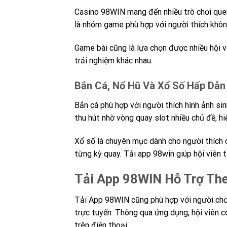
Casino 98WIN mang đến nhiều trò chơi quen 
là nhóm game phù hợp với người thích không
Game bài cũng là lựa chọn được nhiều hội v
trải nghiệm khác nhau.
Bắn Cá, Nổ Hũ Và Xổ Số Hấp Dẫn
Bắn cá phù hợp với người thích hình ảnh sin
thu hút nhờ vòng quay slot nhiều chủ đề, h
Xổ số là chuyên mục dành cho người thích 
từng kỳ quay. Tải app 98win giúp hội viên 
Tải App 98WIN Hỗ Trợ The
Tải App 98WIN cũng phù hợp với người chơi
trực tuyến. Thông qua ứng dụng, hội viên có
trên điện thoại.